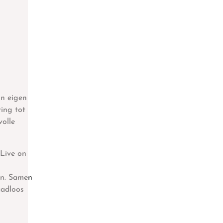
un eigen
ring tot
volle
Live on
en. Samen
aadloos